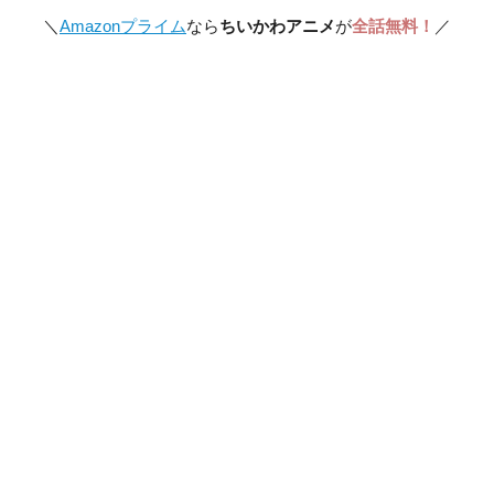
＼
Amazonプライム
なら
ちいかわアニメ
が
全話無料！
／