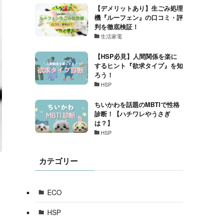
【デメリットあり】生ごみ処理
機『ルーフェン』の口コミ・評
判を徹底検証！
生活家電
【HSP必見】人間関係を楽に
するヒント『欲求タイプ』を知
ろう！
HSP
ちいかわを話題のMBTIで性格
診断！【ハチワレやうさぎ
は？】
HSP
カテゴリー
ECO
HSP