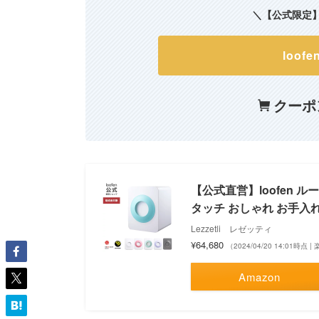
＼【公式限定】
loo
クーポ
【公式直営】loofen 
タッチ おしゃれ お手入
Lezzetli レゼッティ
¥64,680
（2024/04/20 14:01時点
Amazon