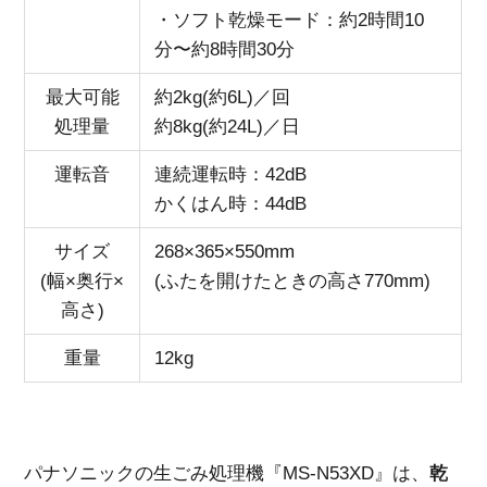
・ソフト乾燥モード：約2時間10
分〜約8時間30分
最大可能
約2kg(約6L)／回
処理量
約8kg(約24L)／日
運転音
連続運転時：42dB
かくはん時：44dB
サイズ
268×365×550mm
(幅×奥行×
(ふたを開けたときの高さ770mm)
高さ)
重量
12kg
パナソニックの生ごみ処理機『MS-N53XD』は、
乾